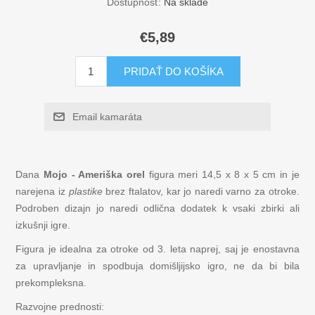
Dostupnosť:
Na sklade
Figurice
€5,89
Kuglebaner Trix Track
PRIDAŤ DO KOŠÍKA
Avtomobili, Tovornjaki, Ladje
Email kamaráta
Igrača / kuhinja
Igraj in uči
Dana
Mojo - Ameriška orel
figura meri 14,5 x 8 x 5 cm in je
narejena iz
plastike
brez ftalatov, kar jo naredi varno za otroke.
Podroben dizajn jo naredi odlična dodatek k vsaki zbirki ali
Glasbeni instrumenti
izkušnji igre.
Lesene sestavljanke za otroke
Figura je idealna za otroke od 3. leta naprej, saj je enostavna
za upravljanje in spodbuja domišljijsko igro, ne da bi bila
prekompleksna.
Igra
Razvojne prednosti: