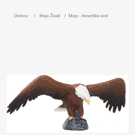
Otroška oprema
Domov
/
Mojo Živali
/
Mojo - Ameriška orel
Krevete postelje/ Potovalne postelje. Igrača
Imenska železnica v lesu.
MOJO - Ključe
Bog - Kira praznuje božič na Danskem
Orodja iz lesa
Darilo ob krstu - Darilo ob rojstvu
Otroške postelje