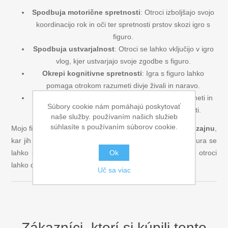
Spodbuja motorične spretnosti
: Otroci izboljšajo svojo
koordinacijo rok in oči ter spretnosti prstov skozi igro s
figuro.
Spodbuja ustvarjalnost
: Otroci se lahko vključijo v igro
vlog, kjer ustvarjajo svoje zgodbe s figuro.
Okrepi kognitivne spretnosti
: Igra s figuro lahko
pomaga otrokom razumeti divje živali in naravo.
Gradnja empatije
: Skozi igro se otroci učijo razumeti in
Súbory cookie nám pomáhajú poskytovať
čutiti za druge, kar spodbuja socialne spretnosti.
naše služby. používaním našich služieb
súhlasíte s používaním súborov cookie.
Mojo figure so znane po svoji
kvaliteti
in
realističnem dizajnu
,
kar jih naredi priljubljene tako med otroki kot starši. Ta figura se
Ok
lahko uporablja za individualno igro in v skupinah, kjer otroci
lahko delijo in komunicirajo svoje izkušnje.
Uč sa viac
Zákazníci, ktorí si kúpili tento