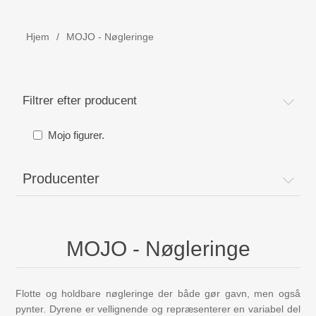
Børne udstyr
Hjem
/
MOJO - Nøgleringe
Weekend senge, kravlegård
Navnetog i træ.
Filtrer efter producent
MOJO - Nøgleringe
Mojo figurer.
Bog - Kira fejrer jul i Danmark
Producenter
Værktøj i træ
MOJO - Nøgleringe
Dåbsgave - Barselsgave
Børnesenge
Flotte og holdbare nøgleringe der både gør gavn, men også
pynter. Dyrene er vellignende og repræsenterer en variabel del