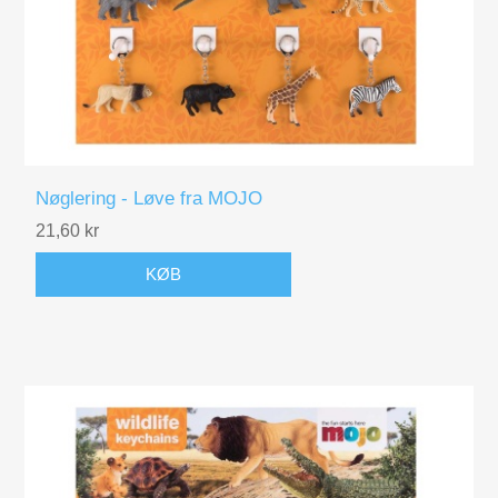
Figurer
Kuglebaner Trix Track
Biler, Tog, skibe
Nøglering - Løve fra MOJO
Legemad / køkken
21,60 kr
Leg og lær
KØB
Musikinstrumenter
Puslespil i træ til børn
Spil