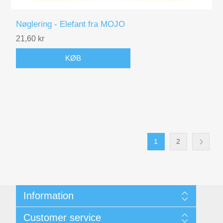
Nøglering - Elefant fra MOJO
21,60 kr
KØB
1
2
Information
Kunde- & Privatlivspolitik
Customer service
Handelsbetingelser