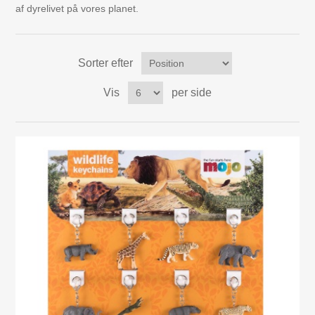
af dyrelivet på vores planet.
Mojo Dyr
Aktivitets Legetøj til børn, 0-3 år
Sorter efter
Bamser og tøjdyr
Vis
per side
Diverse
Dukkehuse, bondegård, tilbehør
Dukker og tilbehør
Børnebøger
Gavekort