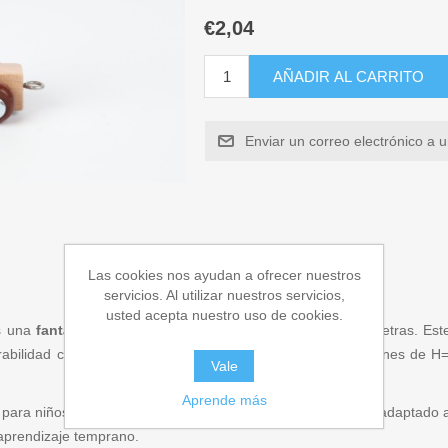
€2,04
AÑADIR AL CARRITO
Enviar un correo electrónico a 
Las cookies nos ayudan a ofrecer nuestros
servicios. Al utilizar nuestros servicios,
usted acepta nuestro uso de cookies.
es una
fantástica
manera para que los niños aprendan las letras. Es
urabilidad como seguridad para los pequeños. Con dimensiones de H
Vale
Aprende más
ara niños de 3 a 5 años. Está diseñado para ser seguro y adaptado a s
l aprendizaje temprano.