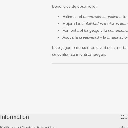
Beneficios de desarrollo:
Estimula el
desarrollo
cognitivo
a tra
Mejora las
habilidades motoras
fina
Fomenta el
lenguaje
y la
comunicac
Apoya la
creatividad
y la
imaginació
Este juguete no solo es divertido, sino t
su confianza mientras juegan.
Information
Cu
Política de Cliente y Privacidad
Sea