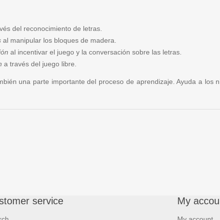
vés del reconocimiento de letras.
s
al manipular los bloques de madera.
ión
al incentivar el juego y la conversación sobre las letras.
n
a través del juego libre.
ambién una parte importante del proceso de aprendizaje. Ayuda a los n
stomer service
My accou
rch
My account