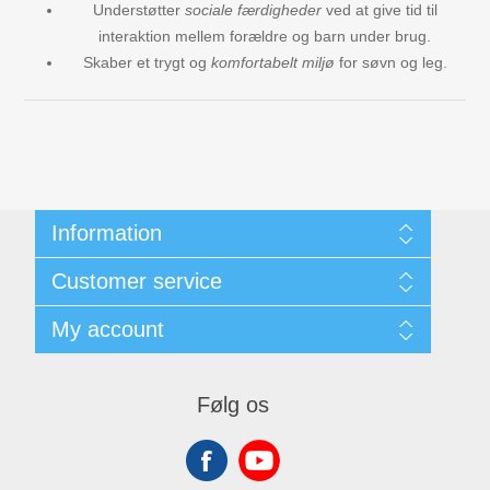
Understøtter
sociale færdigheder
ved at give tid til
interaktion mellem forældre og barn under brug.
Skaber et trygt og
komfortabelt miljø
for søvn og leg.
Information
Kunde- & Privatlivspolitik
Customer service
Handelsbetingelser
Om os
Search
My account
Contact us
Recently viewed products
New products
My account
Orders
Følg os
Addresses
Shopping cart