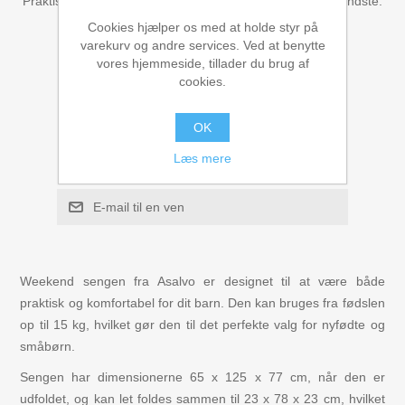
Praktisk og sikker weekend seng med puslebord til de mindste.
Figurer
Cookies hjælper os med at holde styr på
Leverandør:
Asalvo
varekurv og andre services. Ved at benytte
vores hjemmeside, tillader du brug af
Kuglebaner Trix Track
cookies.
Gratis fragt
956,00 kr
Biler, Tog, skibe
OK
KØB
Læs mere
Legemad / køkken
E-mail til en ven
Leg og lær
Musikinstrumenter
Weekend sengen fra Asalvo er designet til at være både
praktisk og komfortabel for dit barn. Den kan bruges fra fødslen
Puslespil i træ til børn
op til 15 kg, hvilket gør den til det perfekte valg for nyfødte og
småbørn.
Spil
Sengen har dimensionerne 65 x 125 x 77 cm, når den er
udfoldet, og kan let foldes sammen til 23 x 78 x 23 cm, hvilket