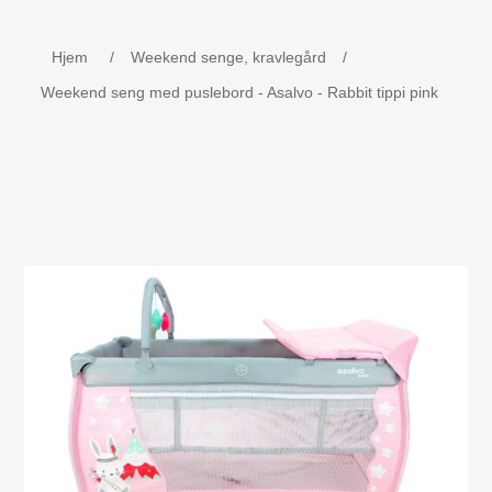
Børne udstyr
Hjem
/
Weekend senge, kravlegård
/
Weekend senge, kravlegård
Weekend seng med puslebord - Asalvo - Rabbit tippi pink
Navnetog i træ.
MOJO - Nøgleringe
Bog - Kira fejrer jul i Danmark
Værktøj i træ
Dåbsgave - Barselsgave
Børnesenge