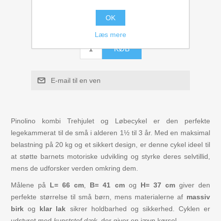
Figurer
Gratis fragt
OK
743,20 kr
Læs mere
Kuglebaner Trix Track
KØB
Biler, Tog, skibe
E-mail til en ven
Legemad / køkken
Leg og lær
Pinolino kombi Trehjulet og Løbecykel er den perfekte
legekammerat til de små i alderen 1½ til 3 år. Med en maksimal
belastning på 20 kg og et sikkert design, er denne cykel ideel til
Musikinstrumenter
at støtte barnets motoriske udvikling og styrke deres selvtillid,
mens de udforsker verden omkring dem.
Puslespil i træ til børn
Målene på
L= 66 cm
,
B= 41 cm
og
H= 37 cm
giver den
perfekte størrelse til små børn, mens materialerne af
massiv
Spil
birk
og
klar lak
sikrer holdbarhed og sikkerhed. Cyklen er
udstyret med
kunststof dæk
, der giver en jævn kørsel.