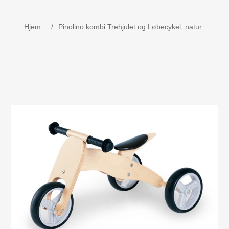
Børne udstyr
Hjem
/
Pinolino kombi Trehjulet og Løbecykel, natur
Weekend senge, kravlegård
Navnetog i træ.
MOJO - Nøgleringe
Bog - Kira fejrer jul i Danmark
Værktøj i træ
Dåbsgave - Barselsgave
Børnesenge