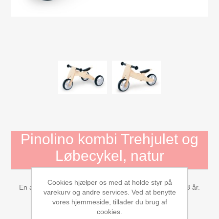
Mojo Dyr
Aktivitets Legetøj til børn, 0-3 år
Bamser og tøjdyr
Diverse
Dukkehuse, bondegård, tilbehør
Pinolino kombi Trehjulet og
Dukker og tilbehør
Løbecykel, natur
Børnebøger
Cookies hjælper os med at holde styr på
En alsidig tricycle og løbecykel til børn i alderen 1½ til 3 år.
varekurv og andre services. Ved at benytte
Gavekort
vores hjemmeside, tillader du brug af
Leverandør:
Pinolino
cookies.