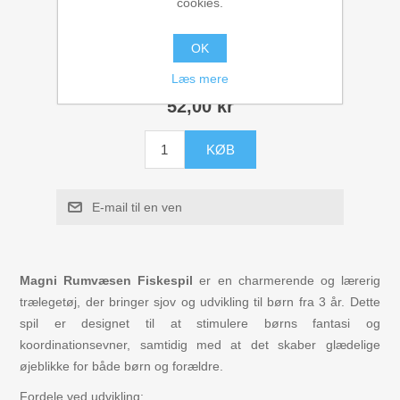
cookies.
Figurer
Leverandør:
Magni
OK
Tilgængelighed:
På lager
Kuglebaner Trix Track
Læs mere
52,00 kr
Biler, Tog, skibe
KØB
Legemad / køkken
E-mail til en ven
Leg og lær
Musikinstrumenter
Magni Rumvæsen Fiskespil
er en charmerende og lærerig
trælegetøj, der bringer sjov og udvikling til børn fra 3 år. Dette
Puslespil i træ til børn
spil er designet til at stimulere børns fantasi og
koordinationsevner, samtidig med at det skaber glædelige
Spil
øjeblikke for både børn og forældre.
Fordele ved udvikling: