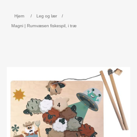
Børne udstyr
Hjem
/
Leg og lær
/
Weekend senge, kravlegård
Magni | Rumvæsen fiskespil, i træ
Navnetog i træ.
MOJO - Nøgleringe
Bog - Kira fejrer jul i Danmark
Værktøj i træ
Dåbsgave - Barselsgave
Børnesenge