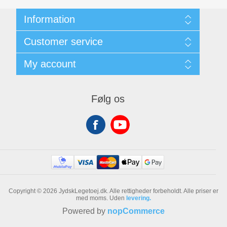
Information
Kunde- & Privatlivspolitik
Customer service
Handelsbetingelser
Om os
Search
My account
Contact us
Recently viewed products
New products
My account
Orders
Følg os
Addresses
Shopping cart
Copyright © 2026 JydskLegetoej.dk. Alle rettigheder forbeholdt.
Alle priser er
med moms. Uden
levering.
Powered by
nopCommerce