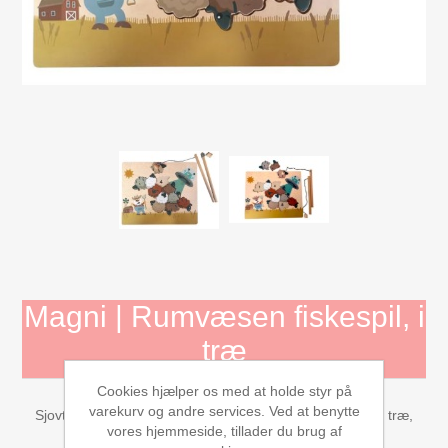
Mojo Dyr
Aktivitets Legetøj til børn, 0-3 år
Bamser og tøjdyr
Diverse
Dukkehuse, bondegård, tilbehør
Dukker og tilbehør
Magni | Rumvæsen fiskespil, i
træ
Børnebøger
Cookies hjælper os med at holde styr på
Gavekort
varekurv og andre services. Ved at benytte
Sjovt rumvæsen fiskespil lavet af 100% FSC-certificeret træ,
vores hjemmeside, tillader du brug af
perfekt til børn fra 3 år.