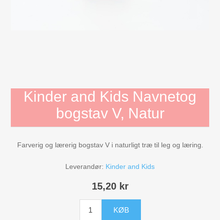
Mojo Dyr
Aktivitets Legetøj til børn, 0-3 år
Bamser og tøjdyr
Diverse
Kinder and Kids Navnetog
bogstav V, Natur
Dukkehuse, bondegård, tilbehør
Farverig og lærerig bogstav V i naturligt træ til leg og læring.
Dukker og tilbehør
Leverandør:
Kinder and Kids
Børnebøger
15,20 kr
Gavekort
KØB