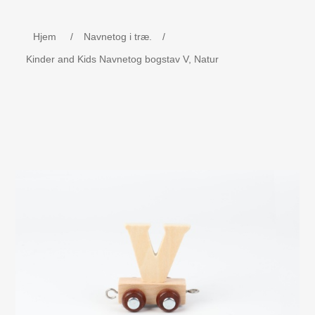
Børne udstyr
Hjem
/
Navnetog i træ.
/
Weekend senge, kravlegård
Kinder and Kids Navnetog bogstav V, Natur
Navnetog i træ.
MOJO - Nøgleringe
Bog - Kira fejrer jul i Danmark
Værktøj i træ
Dåbsgave - Barselsgave
Børnesenge