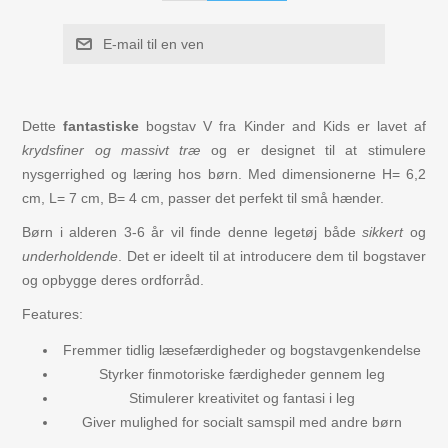
Figurer
E-mail til en ven
Kuglebaner Trix Track
Dette
fantastiske
bogstav V fra Kinder and Kids er lavet af
Biler, Tog, skibe
krydsfiner og massivt træ
og er designet til at stimulere
nysgerrighed og læring hos børn. Med dimensionerne H= 6,2
Legemad / køkken
cm, L= 7 cm, B= 4 cm, passer det perfekt til små hænder.
Børn i alderen 3-6 år vil finde denne legetøj både
sikkert
og
Leg og lær
underholdende
. Det er ideelt til at introducere dem til bogstaver
og opbygge deres ordforråd.
Musikinstrumenter
Features:
Fremmer tidlig læsefærdigheder og bogstavgenkendelse
Puslespil i træ til børn
Styrker finmotoriske færdigheder gennem leg
Stimulerer kreativitet og fantasi i leg
Spil
Giver mulighed for socialt samspil med andre børn