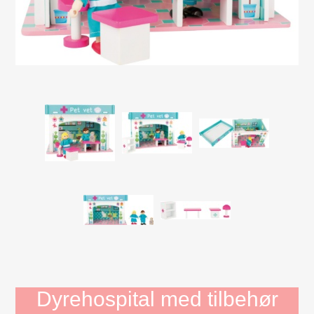
Mojo Dyr
Aktivitets Legetøj til børn, 0-3 år
Bamser og tøjdyr
Diverse
Dukkehuse, bondegård, tilbehør
Dukker og tilbehør
Børnebøger
Gavekort
Dyrehospital med tilbehør