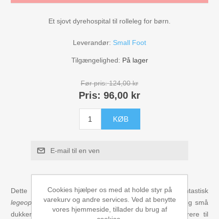
Figurer
Et sjovt dyrehospital til rolleleg for børn.
Kuglebaner Trix Track
Leverandør:
Small Foot
Tilgængelighed:
På lager
Biler, Tog, skibe
Før pris:
124,00 kr
Legemad / køkken
Pris:
96,00 kr
Leg og lær
KØB
Musikinstrumenter
E-mail til en ven
Puslespil i træ til børn
Cookies hjælper os med at holde styr på
Dette
dyrehospital
fra Small Foot er en fantastisk
varekurv og andre services. Ved at benytte
Spil
legeoplevelse
for børn. Med mål på 29 x 21 x 20 cm og små
vores hjemmeside, tillader du brug af
dukker på 10 x 6 x 3 cm, er det designet til at inspirere til