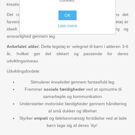
cookies.
kreativ leg og udvikling af sociale færdigheder.
Det robuste materiale af
træ
sikrer holdbarhed, mens det
OK
farverige design fanger børns opmærksomhed. Dette legetøj er
Læs mere
ideelt til
rolleleg
, hvor børn kan lære om omsorg og
ansvarlighed gennem leg.
Anbefalet alder:
Dette legetøj er velegnet til børn i alderen 3-6
år, hvilket gør det sikkert og passende for deres
udviklingsniveau.
Udviklingsfordele:
Stimulerer
kreativitet
gennem fantasifuld leg.
Fremmer
sociale færdigheder
ved at opmuntre til
samarbejde og kommunikation.
Understøtter
motoriske færdigheder
gennem håndtering
af små dukker og tilbehør.
Styrker
empati
og
følelsesmæssig forståelse
ved at lade
børn tage sig af deres 'dyr'.