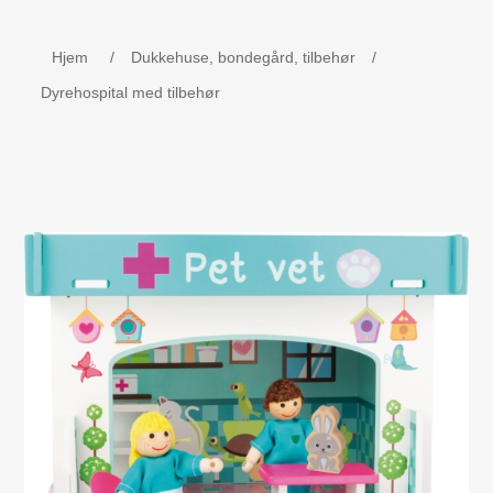
Børne udstyr
Hjem
/
Dukkehuse, bondegård, tilbehør
/
Weekend senge, kravlegård
Dyrehospital med tilbehør
Navnetog i træ.
MOJO - Nøgleringe
Bog - Kira fejrer jul i Danmark
Værktøj i træ
Dåbsgave - Barselsgave
Børnesenge