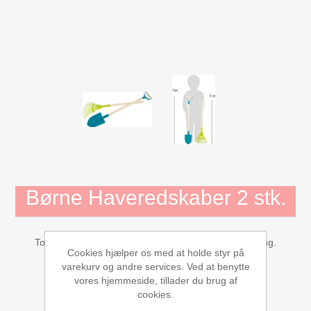
Mojo Dyr
Aktivitets Legetøj til børn, 0-3 år
Bamser og tøjdyr
Diverse
Dukkehuse, bondegård, tilbehør
Børne Haveredskaber 2 stk.
Dukker og tilbehør
To sæt af børnevenlige haveredskaber til leg og læring.
Børnebøger
Cookies hjælper os med at holde styr på
varekurv og andre services. Ved at benytte
Leverandør:
Small Foot
vores hjemmeside, tillader du brug af
Gavekort
cookies.
Tilgængelighed:
2 på lager