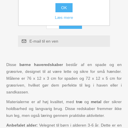
Figurer
OK
60,80 kr
Læs mere
Kuglebaner Trix Track
KØB
Biler, Tog, skibe
E-mail til en ven
Legemad / køkken
Disse
børne haveredskaber
består af en spade og en
Leg og lær
græsrive, designet til at være lette og sikre for små hænder.
Målene er 76 x 12 x 3 cm for spaden og 72 x 12 x 5 cm for
Musikinstrumenter
græsriven, hvilket gør dem perfekte til leg i haven eller i
sandkassen.
Puslespil i træ til børn
Materialerne er af høj kvalitet, med
træ
og
metal
der sikrer
holdbarhed og langvarig brug. Disse redskaber fremmer ikke
kun leg, men også læring gennem praktiske aktiviteter.
Spil
Anbefalet alder:
Velegnet til børn i alderen 3-6 år. Dette er en