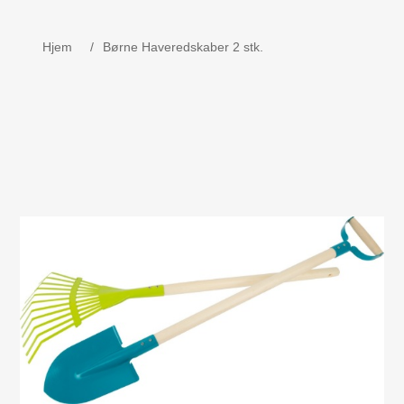
Børne udstyr
Hjem
/
Børne Haveredskaber 2 stk.
Weekend senge, kravlegård
Navnetog i træ.
MOJO - Nøgleringe
Bog - Kira fejrer jul i Danmark
Værktøj i træ
Dåbsgave - Barselsgave
Børnesenge