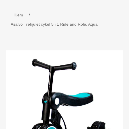
Børne udstyr
Hjem
/
Weekend senge, kravlegård
Asalvo Trehjulet cykel 5 i 1 Ride and Role, Aqua
Navnetog i træ.
MOJO - Nøgleringe
Bog - Kira fejrer jul i Danmark
Værktøj i træ
Dåbsgave - Barselsgave
Børnesenge