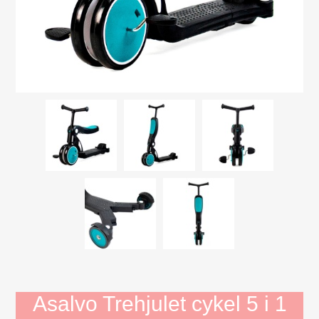
Mojo Dyr
Aktivitets Legetøj til børn, 0-3 år
Bamser og tøjdyr
Diverse
Dukkehuse, bondegård, tilbehør
Dukker og tilbehør
Børnebøger
Gavekort
Asalvo Trehjulet cykel 5 i 1