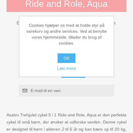
Ride and Role, Aqua
Figurer
Kuglebaner Trix Track
En alsidig trehjulet cykel designet til børn fra 2 til 6 år.
Cookies hjælper os med at holde styr på
varekurv og andre services. Ved at benytte
Leverandør:
Asalvo
vores hjemmeside, tillader du brug af
Biler, Tog, skibe
cookies.
Gratis fragt
Legemad / køkken
1036,00 kr
OK
Læs mere
KØB
Leg og lær
Musikinstrumenter
E-mail til en ven
Puslespil i træ til børn
Asalvo Trehjulet cykel 5 i 1 Ride and Role, Aqua er den perfekte
Spil
cykel til små børn, der ønsker at udforske verden. Denne cykel
er designet til børn i alderen
2 til 6 år
og kan bære op til 20 kg,