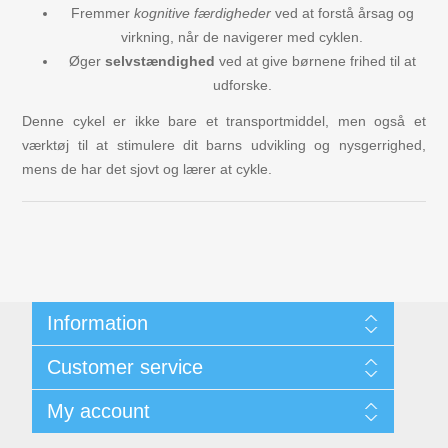
Fremmer
kognitive færdigheder
ved at forstå årsag og
virkning, når de navigerer med cyklen.
Øger
selvstændighed
ved at give børnene frihed til at
udforske.
Denne cykel er ikke bare et transportmiddel, men også et
værktøj til at stimulere dit barns udvikling og nysgerrighed,
mens de har det sjovt og lærer at cykle.
Information
Kunde- & Privatlivspolitik
Customer service
Handelsbetingelser
Om os
Search
My account
Contact us
Recently viewed products
New products
My account