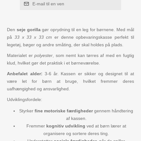
E-mail til en ven
Figurer
Kuglebaner Trix Track
Den
seje gorilla
gør oprydning til en leg for børnene. Med mål
på
33 x 33 x 33 cm
er denne opbevaringskasse perfekt til
Biler, Tog, skibe
legetøj, bøger og andre småting, der skal holdes på plads.
Materialet er
polyester
, som nemt kan tørres af med en fugtig
Legemad / køkken
klud, hvilket gør det praktisk i et børneværelse.
Anbefalet alder:
3-6 år. Kassen er sikker og designet til at
Leg og lær
være let for børn at bruge, hvilket fremmer deres
uafhængighed og ansvarlighed.
Musikinstrumenter
Udviklingsfordele:
Styrker
fine motoriske færdigheder
gennem håndtering
Puslespil i træ til børn
af kassen.
Fremmer
kognitiv udvikling
ved at børn lærer at
Spil
organisere og sortere deres ting.