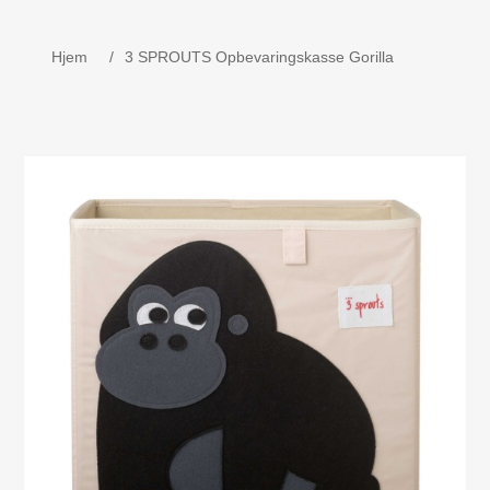
Børne udstyr
Hjem
/
3 SPROUTS Opbevaringskasse Gorilla
Weekend senge, kravlegård
Navnetog i træ.
MOJO - Nøgleringe
Bog - Kira fejrer jul i Danmark
Værktøj i træ
Dåbsgave - Barselsgave
Børnesenge