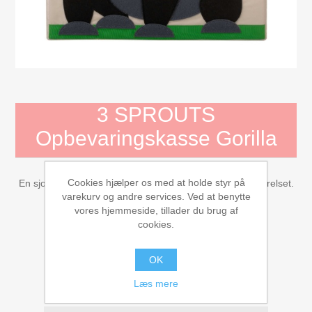
Mojo Dyr
Aktivitets Legetøj til børn, 0-3 år
Bamser og tøjdyr
3 SPROUTS
Diverse
Opbevaringskasse Gorilla
Dukkehuse, bondegård, tilbehør
Cookies hjælper os med at holde styr på
En sjov opbevaringskasse med gorilladesign til børneværelset.
varekurv og andre services. Ved at benytte
Dukker og tilbehør
vores hjemmeside, tillader du brug af
Leverandør:
3 SPROUTS
cookies.
159,20 kr
Børnebøger
OK
KØB
Læs mere
Gavekort