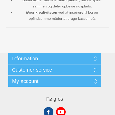
Understøtter
sociale færdigheder
, når de spiller
sammen og deler opbevaringsplads.
Øger
kreativiteten
ved at inspirere til leg og
opfindsomme måder at bruge kassen på.
Information
Kunde- & Privatlivspolitik
Customer service
Handelsbetingelser
Om os
Search
My account
Contact us
Recently viewed products
New products
My account
Orders
Følg os
Addresses
Shopping cart