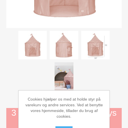
Mojo Dyr
Aktivitets Legetøj til børn, 0-3 år
Bamser og tøjdyr
Diverse
Dukkehuse, bondegård, tilbehør
Dukker og tilbehør
Cookies hjælper os med at holde styr på
Børnebøger
varekurv og andre services. Ved at benytte
3 SPROUTS -Legetelt - Lys
vores hjemmeside, tillader du brug af
cookies.
Gavekort
rosa