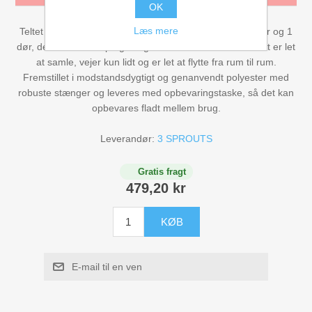
OK
Figurer
Læs mere
Teltet har et flot spids tag med flag og pynt, 2 net vinduer og 1
dør, der kan rulles op og fastgøres med bindebånd. Teltet er let
Kuglebaner Trix Track
at samle, vejer kun lidt og er let at flytte fra rum til rum.
Fremstillet i modstandsdygtigt og genanvendt polyester med
Biler, Tog, skibe
robuste stænger og leveres med opbevaringstaske, så det kan
opbevares fladt mellem brug.
Legemad / køkken
Leverandør:
3 SPROUTS
Leg og lær
Gratis fragt
479,20 kr
Musikinstrumenter
KØB
Puslespil i træ til børn
E-mail til en ven
Spil