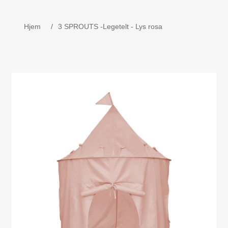
Børne udstyr
Hjem
/
3 SPROUTS -Legetelt - Lys rosa
Weekend senge, kravlegård
Navnetog i træ.
MOJO - Nøgleringe
Bog - Kira fejrer jul i Danmark
Værktøj i træ
Dåbsgave - Barselsgave
Børnesenge